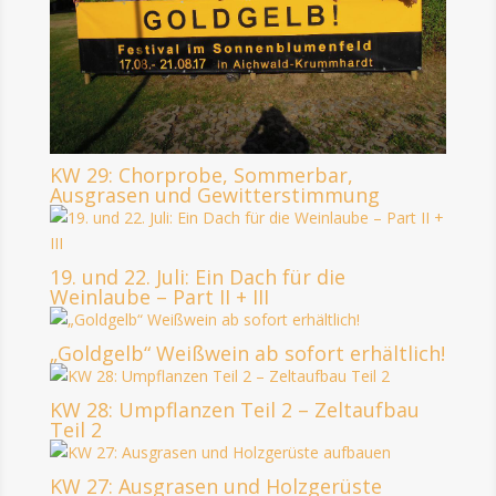
KW 29: Chorprobe, Sommerbar,
Ausgrasen und Gewitterstimmung
19. und 22. Juli: Ein Dach für die
Weinlaube – Part II + III
„Goldgelb“ Weißwein ab sofort erhältlich!
KW 28: Umpflanzen Teil 2 – Zeltaufbau
Teil 2
KW 27: Ausgrasen und Holzgerüste