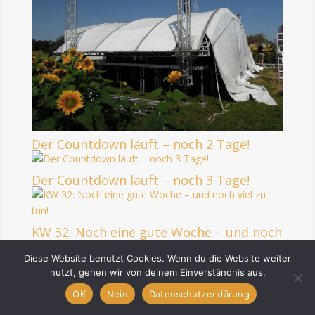
Der Countdown läuft – noch 2 Tage!
Der Countdown läuft – noch 3 Tage!
KW 32: Noch eine gute Woche – und noch
viel zu tun!
Diese Website benutzt Cookies. Wenn du die Website weiter
nutzt, gehen wir von deinem Einverständnis aus.
KW 31: Zäune, Häcksel, Stroh und Zelt!
OK
Nein
Datenschutzerklärung