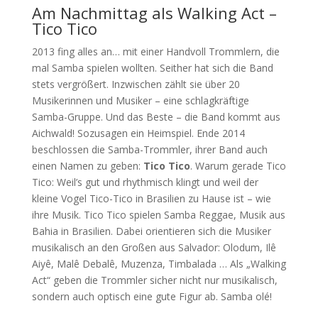
Am Nachmittag als Walking Act –
Tico Tico
2013 fing alles an… mit einer Handvoll Trommlern, die
mal Samba spielen wollten. Seither hat sich die Band
stets vergrößert. Inzwischen zählt sie über 20
Musikerinnen und Musiker – eine schlagkräftige
Samba-Gruppe. Und das Beste – die Band kommt aus
Aichwald! Sozusagen ein Heimspiel. Ende 2014
beschlossen die Samba-Trommler, ihrer Band auch
einen Namen zu geben:
Tico Tico
. Warum gerade Tico
Tico: Weil’s gut und rhythmisch klingt und weil der
kleine Vogel Tico-Tico in Brasilien zu Hause ist – wie
ihre Musik. Tico Tico spielen Samba Reggae, Musik aus
Bahia in Brasilien. Dabei orientieren sich die Musiker
musikalisch an den Großen aus Salvador: Olodum, Ilê
Aiyê, Malê Debalê, Muzenza, Timbalada … Als „Walking
Act“ geben die Trommler sicher nicht nur musikalisch,
sondern auch optisch eine gute Figur ab. Samba olé!