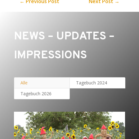
←
Previous Post
Next Post
→
NEWS – UPDATES –
IMPRESSIONS
Alle
Tagebuch 2024
Tagebuch 2026